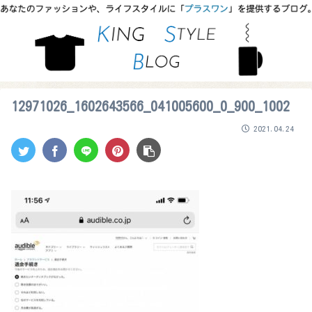
12971026_1602643566_041005600_0_900_1002
2021.04.24