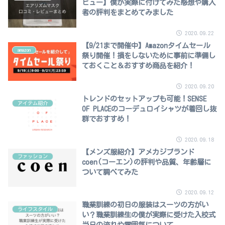
ビュー】僕が実際に付けてみた感想や購入
者の評判をまとめてみました
2020.09.22
【9/21まで開催中】Amazonタイムセール
amazon
祭り開催！損をしないために事前に準備し
ておくこと＆おすすめ商品を紹介！
2020.09.20
トレンドのセットアップも可能！SENSE
アイテム紹介
OF PLACEのコーデュロイシャツが着回し抜
群でおすすめ！
2020.09.18
【メンズ服紹介】アメカジブランド
ファッション
coen(コーエン)の評判や品質、年齢層に
ついて調べてみた
2020.09.12
職業訓練の初日の服装はスーツの方がい
ライフスタイル
い？職業訓練生の僕が実際に受けた入校式
当日の流れや雰囲気について