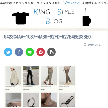
6423C4AA-1C37-4AB9-92FD-627B4BED38E0
2020.08.27