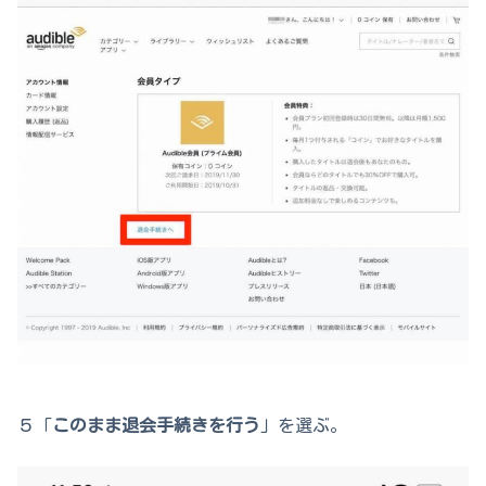
５「
このまま退会手続きを行う
」を選ぶ。