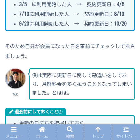
3/5
に利用開始した人 → 契約更新日：
4/5
7/10
に利用開始した人 → 契約更新日：
8/10
9/20
に利用開始した人 → 契約更新日：
10/20
そのため自分が会員になった日を事前にチェックしておき
ましょう。
僕は実際に更新日に関して勘違いをしてお
り、月額料金を多く払うこととなってしまい
ました。とほほ。
TARO
退会前にしておくこと
②
更新の日にちを把握しておく
メニュー
ホーム
検索
トップ
サイドバー
※更新日は月末月初ではなく、入会日に即した更新日。